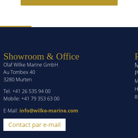
Showroom & Office
M
Olaf Wilke Marine GmbH
Au Tombex 40
P
3280 Murten
M
H
Tel. +41 26 535 94 00
R
Mobile: +41 79 353 63 00
E-Mail:
info@wilke-marine.com
Contact par e-mail