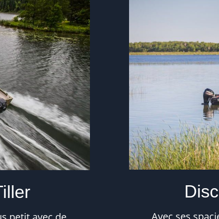
Disc
ller
Avec ses spaci
s petit avec de