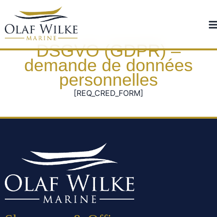
DSGVO (GDPR) –
demande de données
personnelles
[REQ_CRED_FORM]